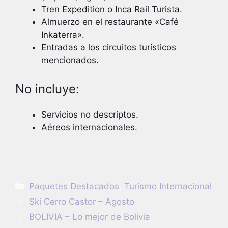
Tren Expedition o Inca Rail Turista.
Almuerzo en el restaurante «Café
Inkaterra».
Entradas a los circuitos turísticos
mencionados.
No incluye:
Servicios no descriptos.
Aéreos internacionales.
Categorías
Paquetes Destacados
,
Turismo Internacional
Ski Cerro Castor – Agosto
BOLIVIA – Lo mejor de Bolivia