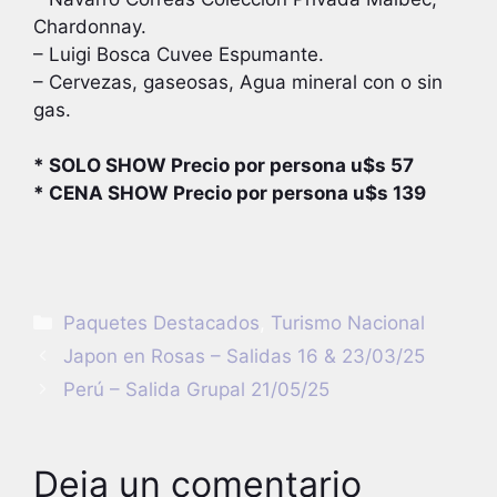
Chardonnay.
– Luigi Bosca Cuvee Espumante.
– Cervezas, gaseosas, Agua mineral con o sin
gas.
* SOLO SHOW Precio por persona u$s 57
* CENA SHOW Precio por persona u$s 139
Categorías
Paquetes Destacados
,
Turismo Nacional
Japon en Rosas – Salidas 16 & 23/03/25
Perú – Salida Grupal 21/05/25
Deja un comentario