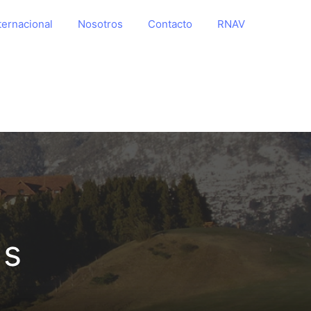
ternacional
Nosotros
Contacto
RNAV
os