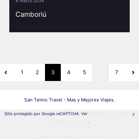
8 marzo 2024
Camboriú
1
2
3
4
5
…
7
San Telmo Travel - Mas y Mejores Viajes.
Sitio protegido por Google reCAPTCHA. Ver
políticas de privacidad
y
términos de servicio
.
Desarrollo Web Efemosse